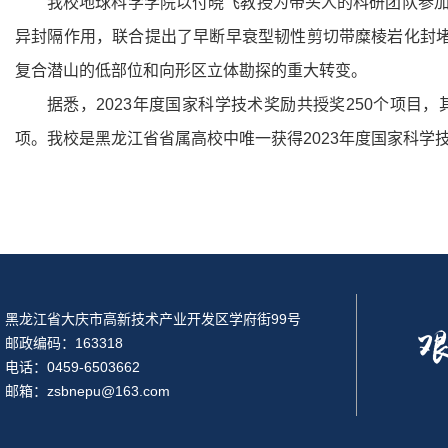
我校地球科学学院以付晓飞教授为带头人的科研团队参
异封隔作用，联合提出了早断早衰型韧性剪切带糜棱岩化封堵
复合潜山的低部位和向形区立体勘探的重大转变。
据悉，2023年度国家科学技术奖励共授奖250个项目
项。我校是黑龙江省省属高校中唯一获得2023年度国家科
黑龙江省大庆市高新技术产业开发区学府街99号
邮政编码：163318
电话：0459-6503662
邮箱：zsbnepu@163.com